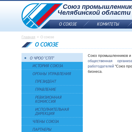
Союз промышленник
Челябинской области
О СОЮЗЕ
КОМИТЕТЫ
Союз промышленников
Главная
О союзе
и предпринимателей
О СОЮЗЕ
Челябинской области
Союз промышленников и 
О ЧРОО "СПП"
общественная организ
ИСТОРИЯ СОЮЗА
работодателей
"Союз про
бизнеса.
ОРГАНЫ УПРАВЛЕНИЯ
ПРЕЗИДЕНТ
ПРАВЛЕНИЕ
РЕВИЗИОННАЯ
КОМИССИЯ
ИСПОЛНИТЕЛЬНАЯ
ДИРЕКЦИЯ
ЧЛЕНЫ СОЮЗА
ПАРТНЕРЫ