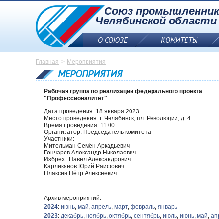
Союз промышленник
Челябинской области
О СОЮЗЕ
КОМИТЕТЫ
Союз промышленников
Главная
Мероприятия
и предпринимателей
МЕРОПРИЯТИЯ
Челябинской области
Рабочая группа по реализации федерального проекта
"Профессионалитет"
Дата проведения: 18 января 2023
Место проведения: г. Челябинск, пл. Революции, д. 4
Время проведения: 11:00
Организатор: Председатель комитета
Участники:
Мительман Семён Аркадьевич
Гончаров Александр Николаевич
Избрехт Павел Александрович
Карликанов Юрий Раифович
Плаксин Пётр Алексеевич
Архив мероприятий:
2024
:
июнь
,
май
,
апрель
,
март
,
февраль
,
январь
2023
:
декабрь
,
ноябрь
,
октябрь
,
сентябрь
,
июль
,
июнь
,
май
,
ап